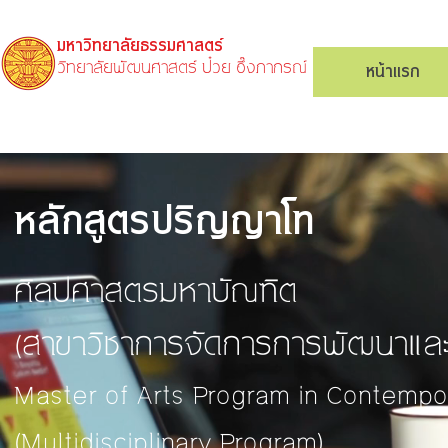
มหาวิทยาลัยธรรมศาสตร์
วิทยาลัยพัฒนศาสตร์ ป๋วย อึ๊งภากรณ์
หน้าแรก
หลักสูตรปริญญาโท
ศิลปศาสตรมหาบัณฑิต
(สาขาวิชาการจัดการการพัฒนาและ
Master of Arts Program in Contemp
(Multidisciplinary Program)